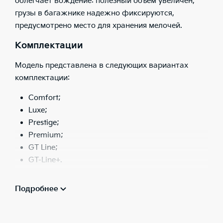
облегчает вождение: полезный объем увеличен,
грузы в багажнике надежно фиксируются,
предусмотрено место для хранения мелочей.
Комплектации
Модель представлена в следующих вариантах
комплектации:
Comfort;
Luxe;
Prestige;
Premium;
GT Line;
GT-Line+.
Comfort — базовая версия с подогревом руля и
Подробнее
передних сидений, 6 подушками безопасности,
датчиком света, ESP, круиз-контролем,
кондиционером, медийной системой, Bluetooth,