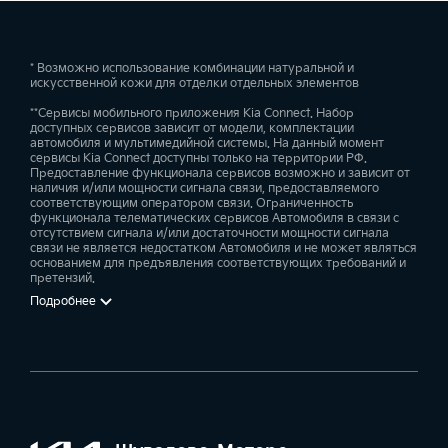
камерой заднего вида, 15-дюймовыми дисками из
стали.
* Возможно использование комбинации натуральной и
Комплектация Luxe дополняется системой климат-
искусственной кожи для отделки отдельных элементов
контроля с двумя зонами, противотуманными
**Сервисы мобильного приложения Kia Connect. Набор
фарами, датчиками парковки, светодиодными
доступных сервисов зависит от модели, комплектации
автомобиля и мультимедийной системы. На данный момент
ходовыми огнями Ice-Cube, 16-дюймовыми дисками
сервисы Kia Connect доступны только на территории РФ.
Предоставление функционала сервисов возможно и зависит от
из легкого сплава.
наличия и/или мощности сигнала связи, предоставляемого
соответствующим оператором связи. Ограниченность
В версии Prestige имеется телепатическая система
функционала телематических сервисов Автомобиля в связи с
отсутствием сигнала и/или достаточности мощности сигнала
для подключения со смартфона к машине, доступ
связи не является недостатком Автомобиля и не может являться
основанием для предъявления соответствующих требований и
без ключа, датчик дождя. Сзади расположены
претензий.
диодные фонари, зеркала складываются с
Подробнее
помощью электропривода, задние сидения и
лобовое стекло снабжены подогревом,
специальная система обеспечивает мониторинг
«слепых зон».
Premium оснащается аудиосистемой JBL и