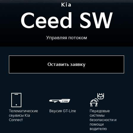
Kia
Ceed SW
Управляя потоком
Оставить заявку
Телематические
Версия GT-Line
Передовые
сервисы Kia
системы
Connect
безопасности и
помощи
водителю