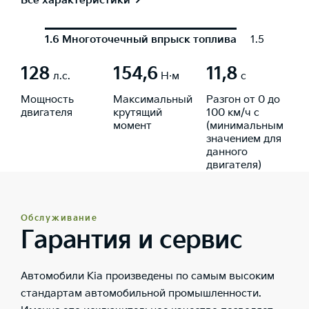
Все характеристики
1.6 Многоточечный впрыск топлива
1.5 с турб
128
154,6
11,8
л.с.
Н·м
с
Мощность
Максимальный
Разгон от 0 до
двигателя
крутящий
100 км/ч с
момент
(минимальным
значением для
данного
двигателя)
Обслуживание
Гарантия и сервис
Автомобили Kia произведены по самым высоким
стандартам автомобильной промышленности.