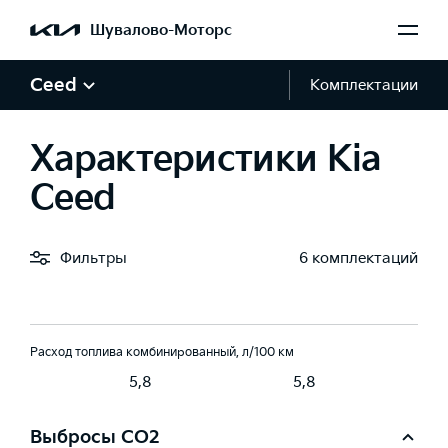
-5
Евро-5
Евро-5
Шувалово-Моторс
Коробка передач
Ceed
Комплектации
мат (6AT)
Робот (7DCT)
Робот (7DCT)
Характеристики Kia
Привод
Ceed
едний
Передний
Передний
Фильтры
6 комплектаций
Время разгона 0-100 км/ч, с
8,6
8,6
Расход топлива комбинированный, л/100 км
5,8
5,8
Выбросы CO2