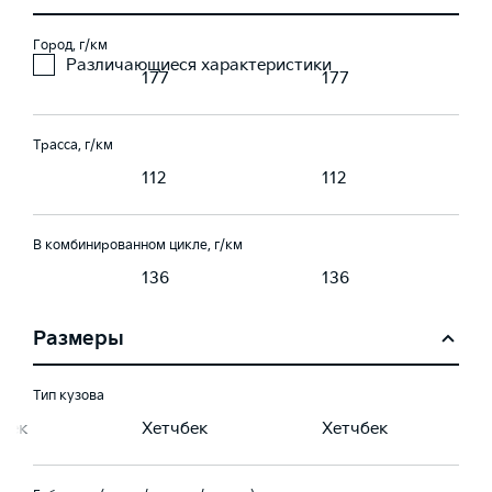
Город, г/км
Различающиеся характеристики
177
177
Трасса, г/км
112
112
В комбинированном цикле, г/км
136
136
Размеры
Тип кузова
бек
Хетчбек
Хетчбек