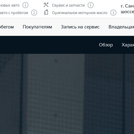
г. Са
новых авто
Сервис и запчасти
шоссе,
вто с пробегом
Оригинальное моторное масло
обегом
Покупателям
Запись на сервис
Владельца
Обзор
Хара