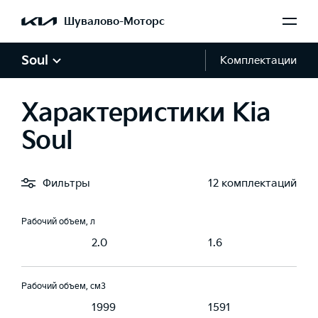
Шувалово-Моторс
Мощность, л.с.
150
200
Soul
Комплектации
Крутящий момент, Н·м
Характеристики Kia
192
265
Soul
Тип топлива
ин, АИ 95
Бензин, АИ 95
Бензин, АИ 95
Фильтры
12 комплектаций
Рабочий объем, л
2.0
1.6
Рабочий объем, см3
1999
1591