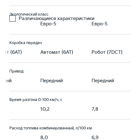
Экологический класс
Различающиеся характеристики
-5
Евро-5
Евро-5
Коробка передач
мат (6AT)
Автомат (6AT)
Робот (7DCT)
Привод
едний
Передний
Передний
Время разгона 0-100 км/ч, с
10,2
7,8
Расход топлива комбинированный, л/100 км
8,0
6,9