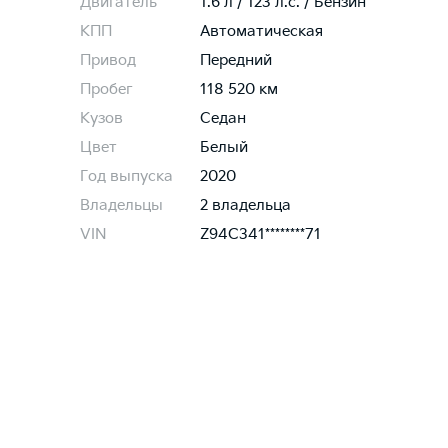
Двигатель
1.6 л / 123 л.c. / Бензин
КПП
Автоматическая
Привод
Передний
Пробег
118 520 км
Кузов
Седан
Цвет
Белый
Год выпуска
2020
Владельцы
2 владельца
VIN
Z94C341********71