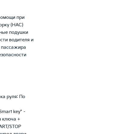
помощи при
горку (HAC)
ные подушки
сти водителя и
о пассажира
езопасности
ка руля: По
Smart key" –
з ключа +
TART/STOP