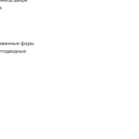
ривод двери
а
уманные фары
етодиодные