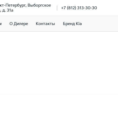
нкт-Петербург, Выборгское
+7 (812) 313-30-30
 д. 31а
м
О Дилере
Контакты
Бренд Kia