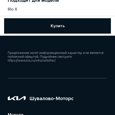
Подходит для модели
Rio X
Купить
Предложение носит информационный характер и не является
публичной офертой. Подробнее смотрите
https://www.kia.ru/info/notoffer/
Шувалово-Моторс
Модели