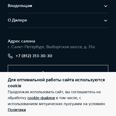
Владельцам
О Дилере
Адрес салонa
г. Санкт-Петербург, Выборгское шоссе, д. 31а
+7 (812) 313-30-30
Заказать звонок
Для оптимальной работы сайта используются
cookie
Продолжая использовать сайт, вы соглашаетесь на
© 2026 Юридические лица ООО «Шувалово-Моторс»
(Фактический адрес: г. Санкт-Петербург, Выборгское шоссе, д.
обработку
cookie-файлов
в том числе, с
31а; Телефон: +7 (812) 313-30-30; ИНН: 7802133664; ОГРН:
использованием метрических программ на условиях
1027801581609), ООО «Киа Россия и СНГ» (Фактический адрес:
г.Москва, Валовая 26; Телефон: 8 800 301 08 80; ИНН:
Политики
7728674093; ОГРН: 5087746291760) ведут деятельность на