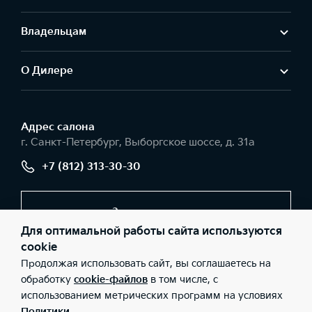
Владельцам
О Дилере
Адрес салонa
г. Санкт-Петербург, Выборгское шоссе, д. 31а
+7 (812) 313-30-30
Заказать звонок
Для оптимальной работы сайта используются
cookie
Продолжая использовать сайт, вы соглашаетесь на
© 2026 Юридические лица ООО «Шувалово-Моторс»
(Фактический адрес: г. Санкт-Петербург, Выборгское шоссе, д.
обработку
cookie-файлов
в том числе, с
31а; Телефон: +7 (812) 313-30-30; ИНН: 7802133664; ОГРН:
использованием метрических программ на условиях
1027801581609), ООО «Киа Россия и СНГ» (Фактический адрес:
г.Москва, Валовая 26; Телефон: 8 800 301 08 80; ИНН:
Политики