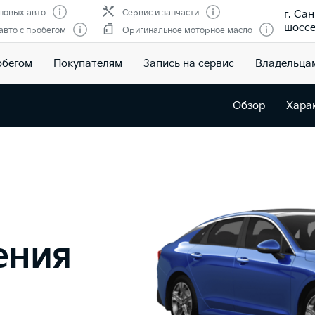
г. Са
новых авто
Сервис и запчасти
шоссе,
вто с пробегом
Оригинальное моторное масло
обегом
Покупателям
Запись на сервис
Владельца
Обзор
Хара
ения