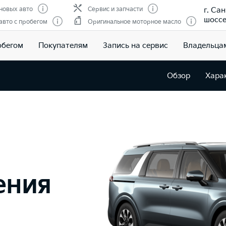
г. Са
новых авто
Сервис и запчасти
шоссе,
вто с пробегом
Оригинальное моторное масло
обегом
Покупателям
Запись на сервис
Владельца
Обзор
Хара
ения