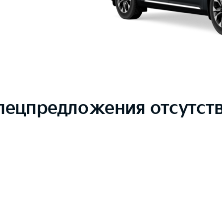
пецпредложения отсутст