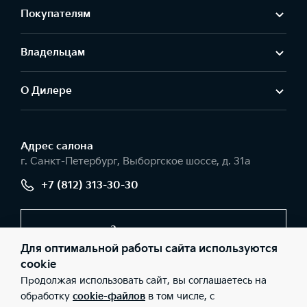
Покупателям
Владельцам
О Дилере
Адрес салонa
г. Санкт-Петербург, Выборгское шоссе, д. 31а
+7 (812) 313-30-30
Заказать звонок
Для оптимальной работы сайта используются
cookie
Продолжая использовать сайт, вы соглашаетесь на
© 2026 Юридические лица ООО «Шувалово-Моторс»
(Фактический адрес: г. Санкт-Петербург, Выборгское шоссе, д.
обработку
cookie-файлов
в том числе, с
31а; Телефон: +7 (812) 313-30-30; ИНН: 7802133664; ОГРН: